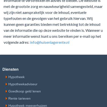
informatie te verstrekken en advies te bieden. De website is
met de grootste zorg en nauwkeurigheid samengesteld, maar
wij zijn niet aansprakelijk voor de inhoud, eventuele
typefouten en de gevolgen van het gebruik hiervan. Wij
kunnen geen garanties bieden met betrekking tot de inhoud
van de informatie die op deze website te vinden is. Wanneer u
meer informatie wenst kunt u ons bereiken per e-mail op het
volgende adres:
info@huisenlagerente.nl
Diensten
Hypotheek
Hypotheekadviseur
Goedkoop geld lenen
Rente tarieven
Hypotheek meeverhuizen