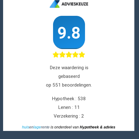
huis
en
lage
rente
is onderdeel van
Hypotheek & advies