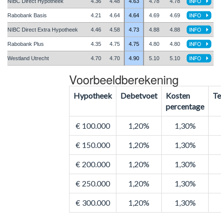
NIBC Direct Hypotheek
4.36
4.48
4.63
4.78
4.78
Rabobank Basis
4.21
4.64
4.64
4.69
4.69
NIBC Direct Extra Hypotheek
4.46
4.58
4.73
4.88
4.88
Rabobank Plus
4.35
4.75
4.75
4.80
4.80
Westland Utrecht
4.70
4.70
4.90
5.10
5.10
Voorbeeldberekening
Hypotheek
Debetvoet
Kosten
Te
percentage
€ 100.000
1,20%
1,30%
€ 150.000
1,20%
1,30%
€ 200.000
1,20%
1,30%
€ 250.000
1,20%
1,30%
€ 300.000
1,20%
1,30%