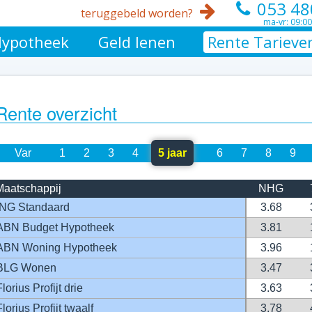
053 48
teruggebeld worden?
ma-vr: 09:00
ypotheek
Geld lenen
Rente Tarieve
Rente overzicht
Var
1
2
3
4
5 jaar
6
7
8
9
Maatschappij
NHG
ING Standaard
3.68
ABN Budget Hypotheek
3.81
ABN Woning Hypotheek
3.96
BLG Wonen
3.47
Florius Profijt drie
3.63
Florius Profijt twaalf
3.78