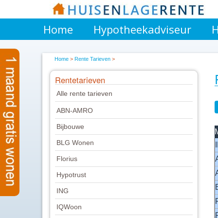
database connection / looptiijd 5Gevonden rijen: 16
Home
Hypotheekadviseur
H
Home
>
Rente Tarieven
>
Rentetarieven
Alle rente tarieven
ABN-AMRO
Bijbouwe
BLG Wonen
Florius
Hypotrust
ING
IQWoon