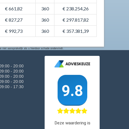
€ 661,82
360
€ 238.254,26
€ 827,27
360
€ 297.817,82
€ 992,73
360
€ 357.381,39
 niet aansprakelijk als u hierdoor schade ondervindt.
09:00 - 20:00
09:00 - 20:00
09:00 - 20:00
09:00 - 20:00
09:00 - 17:30