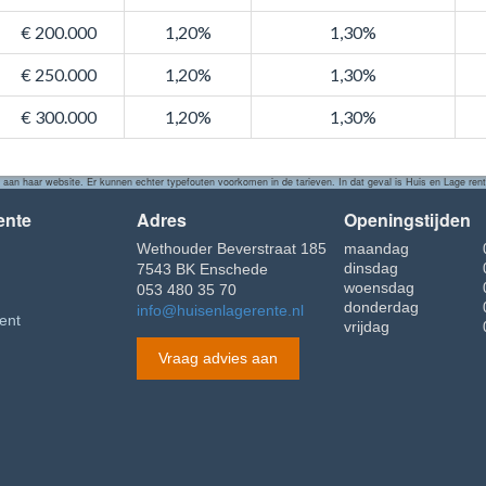
€ 200.000
1,20%
1,30%
€ 250.000
1,20%
1,30%
€ 300.000
1,20%
1,30%
an haar website. Er kunnen echter typefouten voorkomen in de tarieven. In dat geval is Huis en Lage rente
ente
Adres
Openingstijden
Wethouder Beverstraat 185
maandag
dinsdag
7543 BK Enschede
woensdag
053 480 35 70
donderdag
info@huisenlagerente.nl
ent
vrijdag
Vraag advies aan