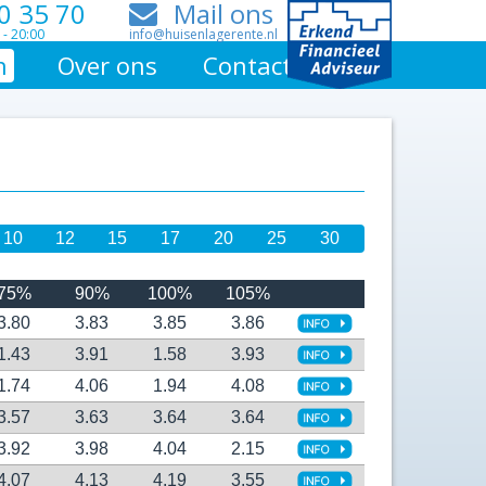
0 35 70
Mail ons
 - 20:00
info@huisenlagerente.nl
n
Over ons
Contact
10
12
15
17
20
25
30
75%
90%
100%
105%
3.80
3.83
3.85
3.86
1.43
3.91
1.58
3.93
1.74
4.06
1.94
4.08
3.57
3.63
3.64
3.64
3.92
3.98
4.04
2.15
4.07
4.13
4.19
3.55