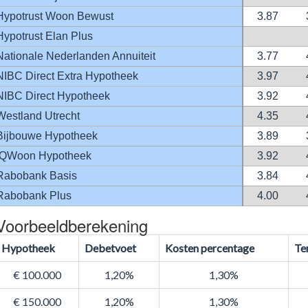
Hypotrust Woon Bewust
3.87
Hypotrust Elan Plus
Nationale Nederlanden Annuiteit
3.77
NIBC Direct Extra Hypotheek
3.97
NIBC Direct Hypotheek
3.92
Westland Utrecht
4.35
Bijbouwe Hypotheek
3.89
IQWoon Hypotheek
3.92
Rabobank Basis
3.84
Rabobank Plus
4.00
Voorbeeldberekening
Hypotheek
Debetvoet
Kosten percentage
Te
€ 100.000
1,20%
1,30%
€ 150.000
1,20%
1,30%