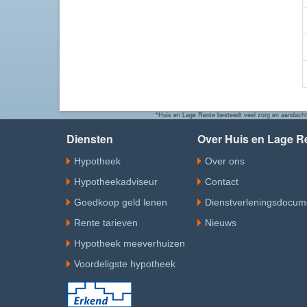
*Huis en Lage Rente besteedt veel zorg en aandacht a
Diensten
Over Huis en Lage R
Hypotheek
Over ons
Hypotheekadviseur
Contact
Goedkoop geld lenen
Dienstverleningsdocum
Rente tarieven
Nieuws
Hypotheek meeverhuizen
Voordeligste hypotheek