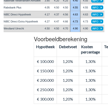
Nationale Nederlanden Annuiteit
3.85
4.20
4.25
4.40
4.55
Rabobank Plus
4.05
4.50
4.50
4.55
4.55
NIBC Direct Hypotheek
4.17
4.37
4.56
4.63
4.63
NIBC Direct Extra Hypotheek
4.27
4.47
4.66
4.73
4.73
Westland Utrecht
4.50
4.50
4.70
4.90
4.90
Voorbeeldberekening
Hypotheek
Debetvoet
Kosten
Te
percentage
€ 100.000
1,20%
1,30%
€ 150.000
1,20%
1,30%
€ 200.000
1,20%
1,30%
€ 250.000
1,20%
1,30%
€ 300.000
1,20%
1,30%